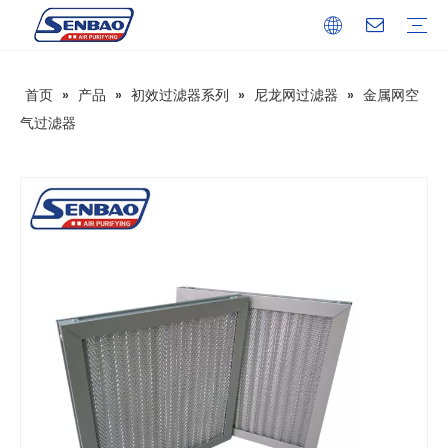
首页
»
产品
»
初效过滤器系列
»
尼龙网过滤器
»
金属网空
无隔板高效过滤器
中效过滤器系列
初效过滤器系列
空气滤材系列
净化设备系列
医疗和实验室
食品行业
办公及商业楼宇
工业与制造业
售后服务
下载
常见问答
视频
公司简介
企业文化
发展历程
气过滤器